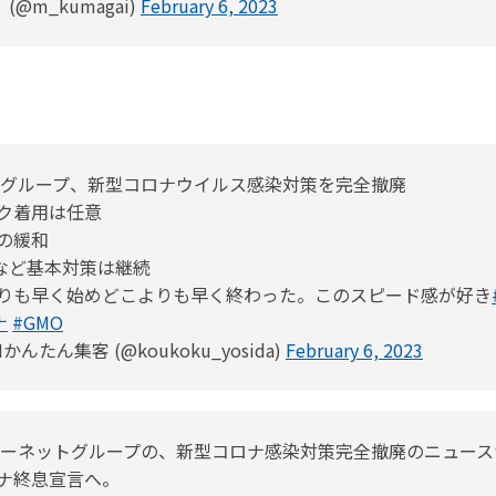
(@m_kumagai)
February 6, 2023
トグループ、新型コロナウイルス感染対策を完全撤廃
ク着用は任意
の緩和
温など基本対策は継続
りも早く始めどこよりも早く終わった。このスピード感が好き
ナ
#GMO
Iかんたん集客 (@koukoku_yosida)
February 6, 2023
ターネットグループの、新型コロナ感染対策完全撤廃のニュース
ナ終息宣言へ。