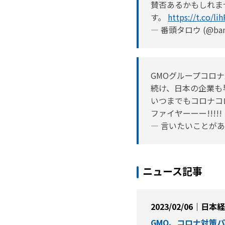
賛否あるかもしれま
す。
https://t.co/l
— 番頭タロウ (@bant
GMOグループコロナ
続け、日本の企業も早
いつまでもコロナコ
ファイヤーーー!!!!!
— 言いたいことがありんす
ニュース記事
2023/02/06｜日
GMO、コロナ対策