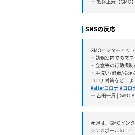
— 熊谷正寿【GMO】 
SNSの反応
GMOインターネッ
・執務室内でのマス
・会食等の行動規制
・手洗い/消毒/検
コロナ対策をどこよ
#afterコロナ
#コロ
— 吉田一貴 | GMO A
今週は、GMOイン
シンガポールのコロ