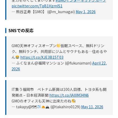
pic.twitter.com/TqB1HzmIS1
— 熊谷正寿【GMO】 (@m_kumagai)
May 1, 2026
SNSでの反応
GMO天神オフィスオープン
仮眠スペース、無料ドリン
ク、無料ランチ、共用部にジムとサウナもある…住めるや
ん
https://t.co/XJE3B15T03
— ふくなまん@福岡マンション (@fukunaman)
April 22,
2026
IT集う福岡市 ベトナム新興は100人目標、トヨタ系も開
発拠点 – 日本経済新聞
https://t.co/lAllIM34N6
GMOのオフィスも天神に出来たのね
— takapy@🗺
🏔 (@takahiro0129)
May 11, 2026