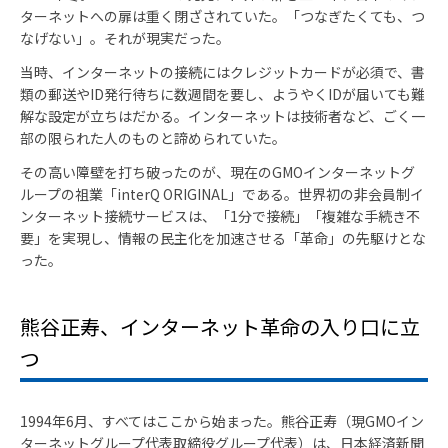
ターネットへの扉は重く閉ざされていた。「つなぎたくても、つ
なげない」。それが現実だった。
当時、インターネットの接続にはクレジットカードが必須で、書
類の郵送やID発行待ちに数週間を要し、ようやくIDが届いても難
解な設定が立ちはだかる。インターネットは技術者など、ごく一
部の限られた人のものと諦められていた。
その高い障壁を打ち破ったのが、現在のGMOインターネットグ
ループの祖業「interQ ORIGINAL」である。世界初の非会員制イ
ンターネット接続サービスは、「1分で接続」「複雑な手続き不
要」を実現し、情報の民主化を加速させる「革命」の先駆けとな
った。
熊谷正寿、インターネット革命の入り口に立
つ
1994年6月、すべてはここから始まった。熊谷正寿（現GMOイン
ターネットグループ代表取締役グループ代表）は、日本経済新聞