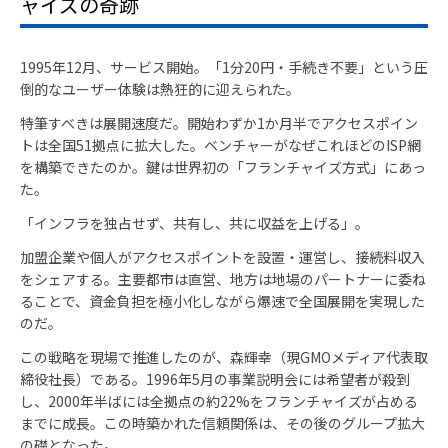
ャイズの奇跡
1995年12月、サービス開始。「1分20円・手続き不要」という圧
倒的なユーザー体験は熱狂的に迎えられた。
特筆すべきは展開速度だ。開始わずか1か月半でアクセスポイン
トは全国51拠点に拡大した。ベンチャーがなぜこれほどのISP網
を構築できたのか。鍵は世界初の「フランチャイズ方式」にあっ
た。
「インフラを独占せず、共有し、共に収益を上げる」。
加盟企業や個人がアクセスポイントを設置・運営し、接続料収入
をシェアする。主要都市は直営、地方は地場のパートナーに委ね
ることで、資金負担を極小化しながら爆速で全国展開を実現した
のだ。
この戦略を現場で推進したのが、森輝幸（現GMOメディア代表取
締役社長）である。1996年5月の事業説明会には希望者が殺到
し、2000年半ばには全拠点の約22%をフランチャイズが占める
までに成長。この時築かれた信頼関係は、その後のグループ拡大
の礎となった。