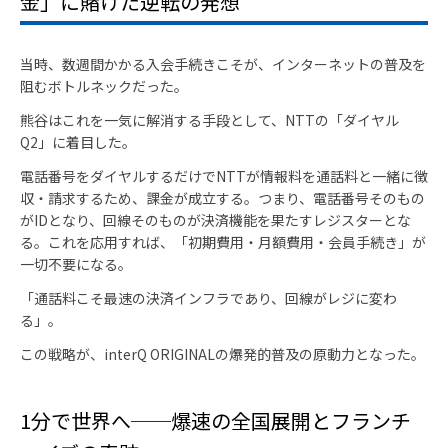
金」に賭けた逆転の発想
当時、数週間かかる入会手続きこそが、インターネットの普及を
阻むボトルネックだった。
熊谷はこれを一気に解消する手段として、NTTの「ダイヤル
Q2」に着目した。
電話番号をダイヤルするだけでNTTが情報料を通話料と一緒に徴
収・請求するため、課金が成立する。つまり、電話番号そのもの
がIDとなり、回線そのものが決済機能を果たすレジスターとな
る。これを応用すれば、「初期費用・月額費用・会員手続き」が
一切不要になる。
「通話料こそ最速の決済インフラであり、回線がレジに変わ
る」。
この戦略が、interQ ORIGINALの爆発的普及の原動力となった。
1
分で世界へ──爆速の全国展開とフランチ