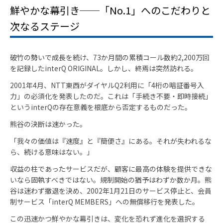
鮮やかな幕引き──「No.1」へのこだわりと
次なるステージ
破竹の勢いで成長を続け、73か月間の累積コール数約2,200万回
を記録したinterQ ORIGINAL。しかし、終焉は突然訪れる。
2001年4月、NTT東西がダイヤルQ2利用に「4桁の暗証番号入
力」の必須化を発表したのだ。これは「手続き不要・即時接続」
というinterQの存在意義を根底から否定するものだった。
熊谷の決断は速かった。
「我々の価値は『速度』と『簡便さ』にある。それが失われるな
ら、続ける意味はない。」
収益の柱であったサービスだが、顧客に最高の体験を提供できな
いなら固執すべきではない。規制開始の猶予はわずか数か月。熊
谷は迷わず撤退を決め、2002年1月21日のサービス停止と、会員
制サービス「interQ MEMBERS」への無償移行を発表した。
この迅速かつ鮮やかな幕引きは、変化を恐れず進化を選択する