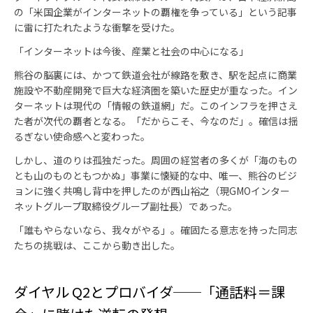
の「米国企業がインターネットの覇権を争っている」という記事
に雷に打たれたような衝撃を受けた。
「インターネットは今後、産業と社会の中心になる」
熊谷の脳裏には、かつて鉄道会社が線路を敷き、駅を起点に商業
施設や不動産開発で巨大な経済圏を築いた歴史が重なった。イン
ターネットは現代の「情報の鉄道網」だ。このインフラを押さえ
た者が次代の覇者となる。「だからこそ、今なのだ」。確信は揺
るぎない使命感へと変わった。
しかし、道のりは孤独だった。周囲の経営者の多くが「海のもの
とも山のものともつかぬ」事業に懐疑的な中、唯一、熊谷のビジ
ョンに強く共鳴し背中を押したのが西山裕之（現GMOインター
ネットグループ取締役グループ副社長）であった。
「誰もやらないなら、我々がやる」。確固たる意志を持った同志
たちの挑戦は、ここから動き出した。
ダイヤル Q2とプロバイダ──「通話料＝課