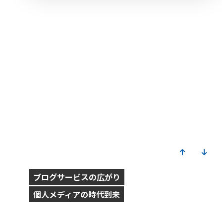
2003.8.24
住民基本台帳ネットワークの本格運用が開始
2003.12.24
ブログサービス次々と開始
（ニフティ・livedoor等）
2004
ブログサービスの広がり
個人メディアの時代到来
2004.2.24