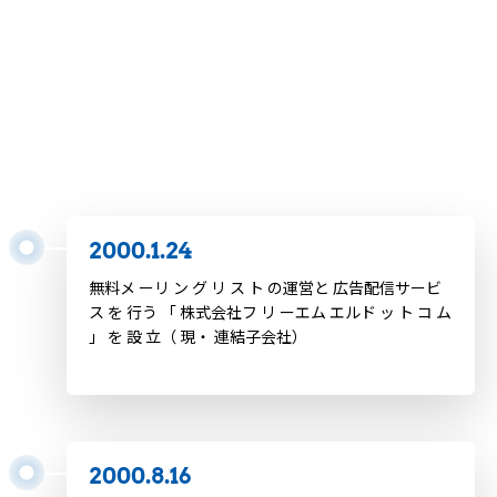
2000.1.1
2000年問題への緊張
2000.1.24
中央省庁Webサイトで改ざん相次ぐ
2000.1.24
無料メ ーリ ン グ リ ス ト の運営と 広告配信サービ
ス を 行う 「 株式会社フ リ ーエム エルド ッ ト コ ム
」 を 設 立（ 現・ 連結子会社）
2000.8.16