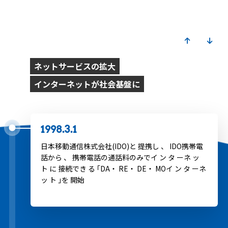
1998
ネットサービスの拡大​
インターネットが社会基盤に
1998.3.1
日本移動通信株式会社(IDO)と 提携し 、 IDO携帯電
話から 、 携帯電話の通話料のみでイ ン タ ーネ ッ
ト に 接続でき る ｢DA・ RE・ DE・ MOイ ン タ ーネ
ッ ト ｣を 開始